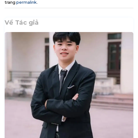
trang
permalink
.
Về Tác giả