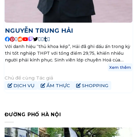
NGUYỄN TRUNG HẢI
Với danh hiệu “thủ khoa kép”, Hải đã ghi dấu ấn trong kỳ
thi tốt nghiệp THPT với tổng điểm 29,75, khiến nhiều
người phải kính phục. Sinh viên lớp chuyên Hoá của
trường THPT chuyên Trần Phú, Hải Phòng, đã xuất sắc
Xem thêm
đạt điểm tối đa trong môn Toán và Hóa học, giúp cậu
Chủ đề cùng Tác giả
đăng quang thủ khoa khối A. Nguyễn Trung Hải không
DỊCH VỤ
ẨM THỰC
SHOPPING
chỉ là ngôi sao sáng trong lĩnh vực học thuật mà còn là
hình mẫu vượt qua mọi thách thức. Với niềm đam mê
không ngừng, cậu luôn đứng trong top 5 học sinh giỏi
nhất lớp, tham gia thành công trong các kỳ thi chọn học
sinh giỏi Hoá cấp thành phố và kỳ thi Hóa học Hoàng gia
ĐƯỜNG PHỐ HÀ NỘI
Úc.