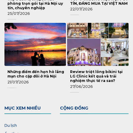
phòng trọn gói tại Hà Nội uy
TÍN, ĐÁNG MUA TẠI VIỆT NAM
tín, chuyên nghiệp
22/07/2026
25/07/2026
Những điểm đến hẹn hò lãng
Review triệt lông bikini tại
mạn cho cặp đôi ở Hà Nội
LG Clinic kết quả và trải
nghiệm thực tế ra sao?
21/07/2026
27/06/2026
MỤC XEM NHIỀU
CỘNG ĐỒNG
Du lịch