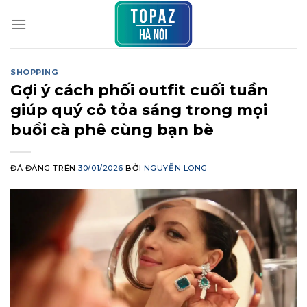
Chuyển
đến
nội
dung
SHOPPING
Gợi ý cách phối outfit cuối tuần
giúp quý cô tỏa sáng trong mọi
buổi cà phê cùng bạn bè
ĐÃ ĐĂNG TRÊN
30/01/2026
BỞI
NGUYỄN LONG