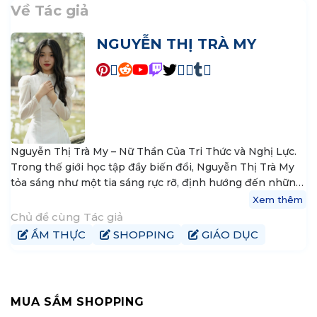
Về Tác giả
NGUYỄN THỊ TRÀ MY
Nguyễn Thị Trà My – Nữ Thần Của Tri Thức và Nghị Lực.
Trong thế giới học tập đầy biến đổi, Nguyễn Thị Trà My
tỏa sáng như một tia sáng rực rỡ, định hướng đến những
nguyên tắc vững vàng của tri thức và khát vọng thành
Xem thêm
công. Hiện tại, My là trưởng nhóm nội dung tại
Chủ đề cùng Tác giả
tophanoiaz.com, nơi cô góp phần xây dựng và chia sẻ
ẨM THỰC
SHOPPING
GIÁO DỤC
kiến thức đến cộng đồng mạng.
MUA SẮM SHOPPING