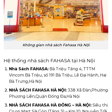
Không gian nhà sách Fahasa Hà Nội
Hệ thống nhà sách FAHASA tại Hà Nội
Nhà Sách FAHASA:
Bà Triệu Tầng 4, TTTM
Vincom Bà Triệu, số 191 Bà Triệu, Lê Đại Hành, Hai
Bà Trưng,Hà Nội
NHÀ SÁCH FAHASA HÀ NỘI:
338 Xã Ðàn,Phường
Phương Liên,Quận Ðống Ða,Hà Nội
NHÀ SÁCH FAHASA HÀ ĐÔNG – HÀ NỘI:
Siêu thị
Co.op Mart Sài Gòn (Tầng 3) – Km 10, Nguyễn Trãi,