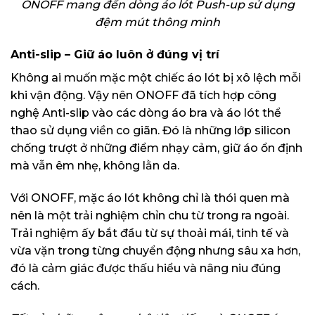
ONOFF mang đến dòng áo lót Push-up sử dụng
đệm mút thông minh
Anti-slip – Giữ áo luôn ở đúng vị trí
Không ai muốn mặc một chiếc áo lót bị xô lệch mỗi
khi vận động. Vậy nên ONOFF đã tích hợp công
nghệ Anti-slip vào các dòng áo bra và áo lót thể
thao sử dụng viền co giãn. Đó là những lớp silicon
chống trượt ở những điểm nhạy cảm, giữ áo ổn định
mà vẫn êm nhẹ, không lằn da.
Với ONOFF, mặc áo lót không chỉ là thói quen mà
nên là một trải nghiệm chỉn chu từ trong ra ngoài.
Trải nghiệm ấy bắt đầu từ sự thoải mái, tinh tế và
vừa vặn trong từng chuyển động nhưng sâu xa hơn,
đó là cảm giác được thấu hiểu và nâng niu đúng
cách.