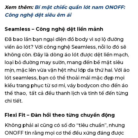
Xem thêm:
Bí mật chiếc quần lót nam ONOFF:
Công nghệ dệt siêu êm ái
Seamless – Công nghệ dệt liền mảnh
Đã bao lần bạn ngại diện đồ body vì sợ lộ đường
viền áo lót? Với công nghệ Seamless, nỗi lo đó sẽ
không còn. Đây là dòng áo lót được dệt liền mạch,
loại bỏ đường may sườn, mang đến bề mặt siêu
mịn, mặc lên vừa vặn hệt như lớp da thứ hai. Với áo
lót seamless, bạn có thể thoải mái mặc đẹp mọi
kiểu trang phục từ sơ mi, váy bodycon cho đến áo
thể thao, tất cả đều thanh lịch và tinh tế đến từng
chi tiết.
Flexi Fit – Đàn hồi theo từng chuyển động
Không phải ai cũng có số đo “tiêu chuẩn”, nhưng
ONOFF tin rằng mọi cơ thể đều xứng đáng được