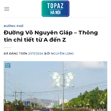
Chuyển
đến
nội
dung
ĐƯỜNG PHỐ
Đường Võ Nguyên Giáp – Thông
tin chi tiết từ A đến Z
ĐÃ ĐĂNG TRÊN
21/11/2024
BỞI
NGUYỄN LONG