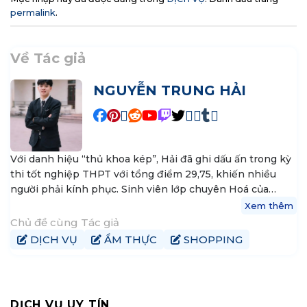
permalink
.
Về Tác giả
NGUYỄN TRUNG HẢI
Với danh hiệu “thủ khoa kép”, Hải đã ghi dấu ấn trong kỳ
thi tốt nghiệp THPT với tổng điểm 29,75, khiến nhiều
người phải kính phục. Sinh viên lớp chuyên Hoá của
trường THPT chuyên Trần Phú, Hải Phòng, đã xuất sắc
Xem thêm
đạt điểm tối đa trong môn Toán và Hóa học, giúp cậu
Chủ đề cùng Tác giả
đăng quang thủ khoa khối A. Nguyễn Trung Hải không
DỊCH VỤ
ẨM THỰC
SHOPPING
chỉ là ngôi sao sáng trong lĩnh vực học thuật mà còn là
hình mẫu vượt qua mọi thách thức. Với niềm đam mê
không ngừng, cậu luôn đứng trong top 5 học sinh giỏi
nhất lớp, tham gia thành công trong các kỳ thi chọn học
DỊCH VỤ UY TÍN