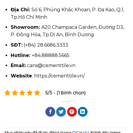
Địa Chỉ:
Số 6, Phùng Khắc Khoan, P. Đa Kao, Q.1,
Tp.Hồ Chí Minh
Showroom:
A20 Champaca Garden, Đường D3,
P. Đông Hòa, Tp.Dĩ An, Bình Dương
SĐT:
(+84) 28.6686.3333
Hotline:
+84.88888.5665
Email:
cans@cementtile.vn
Website
: https://cementtile.vn/
5/5 - (1 bình chọn)
Mục nhập này đã được đăng trong
DỊCH VỤ
. Đánh dấu trang