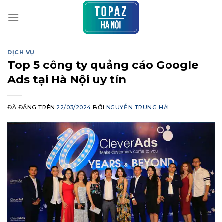
Chuyển
đến
nội
dung
DỊCH VỤ
Top 5 công ty quảng cáo Google
Ads tại Hà Nội uy tín
ĐÃ ĐĂNG TRÊN
22/03/2024
BỞI
NGUYỄN TRUNG HẢI