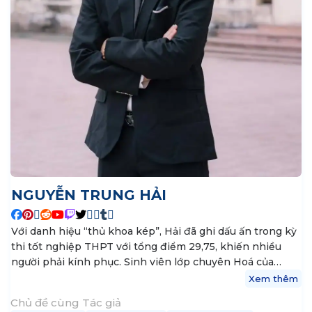
NGUYỄN TRUNG HẢI
Với danh hiệu “thủ khoa kép”, Hải đã ghi dấu ấn trong kỳ
thi tốt nghiệp THPT với tổng điểm 29,75, khiến nhiều
người phải kính phục. Sinh viên lớp chuyên Hoá của
trường THPT chuyên Trần Phú, Hải Phòng, đã xuất sắc
Xem thêm
đạt điểm tối đa trong môn Toán và Hóa học, giúp cậu
Chủ đề cùng Tác giả
đăng quang thủ khoa khối A. Nguyễn Trung Hải không