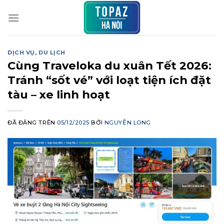
Chuyển
đến
nội
dung
DỊCH VỤ
,
DU LỊCH
Cùng Traveloka du xuân Tết 2026:
Tránh “sốt vé” với loạt tiện ích đặt
tàu – xe linh hoạt
ĐÃ ĐĂNG TRÊN
05/12/2025
BỞI
NGUYỄN LONG