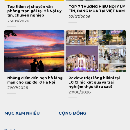
Top 5 đơn vị chuyển văn
TOP 7 THƯƠNG HIỆU NỘI Y UY
phòng trọn gói tại Hà Nội uy
TÍN, ĐÁNG MUA TẠI VIỆT NAM
tín, chuyên nghiệp
22/07/2026
25/07/2026
Những điểm đến hẹn hò lãng
Review triệt lông bikini tại
mạn cho cặp đôi ở Hà Nội
LG Clinic kết quả và trải
nghiệm thực tế ra sao?
21/07/2026
27/06/2026
MỤC XEM NHIỀU
CỘNG ĐỒNG