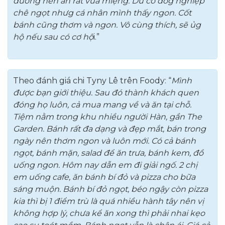
đường nên ăn rất vừa miệng. Dù có đồg nghiệp
chê ngọt nhưg cá nhân mình thấy ngon. Cốt
bánh cũng thơm và ngon. Vô cùng thích, sẽ ủg
hộ nếu sau có cơ hộ
i.”
Theo đánh giá chi Tyny Lê trên Foody: “
Mình
được bạn giới thiệu. Sau đó thành khách quen
đóng họ luôn, cả mua mang về và ăn tại chỗ.
Tiệm nằm trong khu nhiều người Hàn, gần The
Garden. Bánh rất đa dạng và đẹp mắt, bán trong
ngày nên thơm ngon và luôn mới. Có cả bánh
ngọt, bánh mặn, salad để ăn trưa, bánh kem, đồ
uống ngon. Hôm nay dẫn em đi giải ngố. 2 chị
em uống cafe, ăn bánh bí đỏ và pizza cho bữa
sáng muộn. Bánh bí đỏ ngọt, béo ngậy còn pizza
kia thì bị 1 điểm trù là quá nhiều hành tây nên vị
không hợp lý, chưa kể ăn xong thì phải nhai kẹo