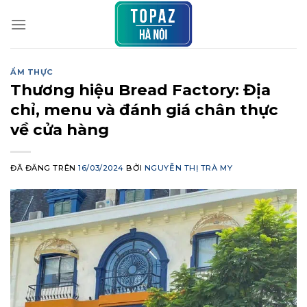
Chuyển
đến
nội
dung
ẨM THỰC
Thương hiệu Bread Factory: Địa
chỉ, menu và đánh giá chân thực
về cửa hàng
ĐÃ ĐĂNG TRÊN
16/03/2024
BỞI
NGUYỄN THỊ TRÀ MY