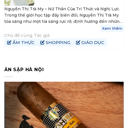
Nguyễn Thị Trà My – Nữ Thần Của Tri Thức và Nghị Lực.
Trong thế giới học tập đầy biến đổi, Nguyễn Thị Trà My
tỏa sáng như một tia sáng rực rỡ, định hướng đến những
nguyên tắc vững vàng của tri thức và khát vọng thành
Xem thêm
công. Hiện tại, My là trưởng nhóm nội dung tại
Chủ đề cùng Tác giả
tophanoiaz.com, nơi cô góp phần xây dựng và chia sẻ
ẨM THỰC
SHOPPING
GIÁO DỤC
kiến thức đến cộng đồng mạng.
ĂN SẬP HÀ NỘI