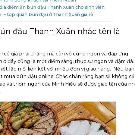
m tôm đông khách tại Thanh Xuân
địa điểm ăn bún đậu Thanh Xuân cho sinh viên
– top quán bún đậu ở Thanh Xuân giá rẻ
bún đậu Thanh Xuân nhắc tên là
ỉ có giá phải chăng mà còn vô cùng ngon và đáp ứng
 ở đây cũng là một điểm sáng, thực sự ngon và đậm đà.
ết lập mối liên kết với nhiều đơn vị giao hàng. Nếu bạn
đặt mua bún đậu online. Chắc chắn rằng bạn sẽ không c
đáo và thơm ngon của Minh Hiếu sẽ được giao tận cửa nh
.