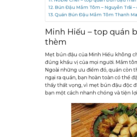
Noble Chef – top quán bún đậu mắ
Bún Đậu Mắm Tôm – Nguyễn Trãi – 
Quán Bún Đậu Mắm Tôm Thanh Mai 
Minh Hiếu – top quán 
thèm
Mẹt bún đậu của Minh Hiếu không ch
đúng khẩu vị của mọi người. Mắm tôm
Ngoài những ưu điểm đó, quán còn thi
ngại ra quán, bạn hoàn toàn có thể 
thấy thất vọng, vì mẹt bún đậu độc 
bạn một cách nhanh chóng và tiện lợi