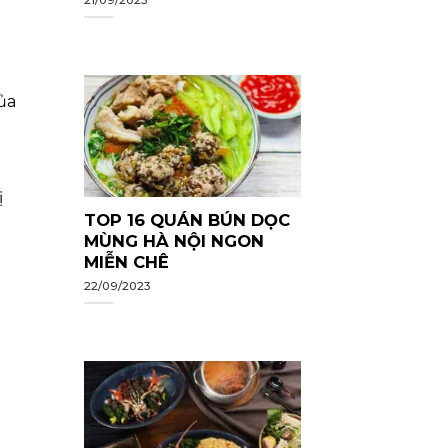
ủa
ị
TOP 16 QUÁN BÚN DỌC
MÙNG HÀ NỘI NGON
MIỄN CHÊ
22/09/2023