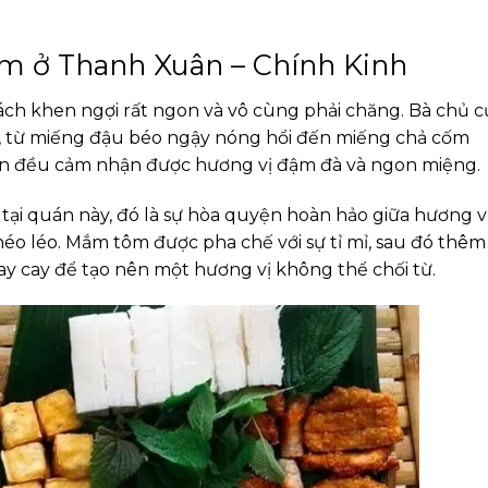
 ở Thanh Xuân – Chính Kinh
h khen ngợi rất ngon và vô cùng phải chăng. Bà chủ c
ng, từ miếng đậu béo ngậy nóng hổi đến miếng chả cốm
 ăn đều cảm nhận được hương vị đậm đà và ngon miệng.
ại quán này, đó là sự hòa quyện hoàn hảo giữa hương v
éo léo. Mắm tôm được pha chế với sự tỉ mỉ, sau đó thêm
ay cay để tạo nên một hương vị không thể chối từ.