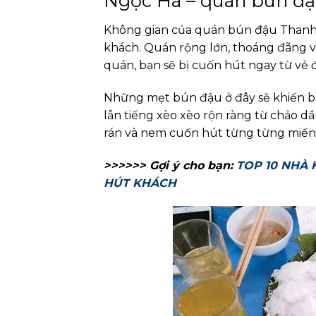
Ngọc Hà – quán bún đ
Không gian của quán bún đậu Thanh 
khách. Quán rộng lớn, thoáng đãng v
quán, bạn sẽ bị cuốn hút ngay từ vẻ
Những mẹt bún đậu ở đây sẽ khiến bạ
lẫn tiếng xèo xèo rộn ràng từ chảo dầ
rán và nem cuốn hút từng từng miếng
>>>>>> Gợi ý cho bạn:
TOP 10 NHÀ
HÚT KHÁCH