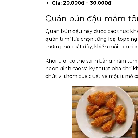
Giá: 20.000đ – 30.000đ
Quán bún đậu mắm tôm
Quán bún đậu này được các thực khác
quán tỉ mỉ lựa chọn từng loại toppi
thơm phức cắt dày, khiến mỗi người
Không gì có thể sánh bằng mắm tôm t
ngon đỉnh cao và kỹ thuật pha chế kh
chút vị thơm của quất và một ít mỡ c