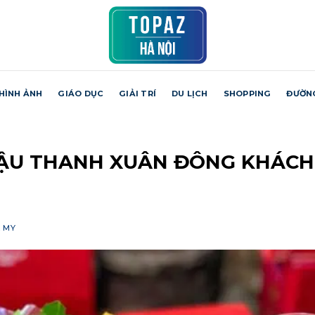
HÌNH ẢNH
GIÁO DỤC
GIẢI TRÍ
DU LỊCH
SHOPPING
ĐƯỜN
ĐẬU THANH XUÂN ĐÔNG KHÁCH
 MY