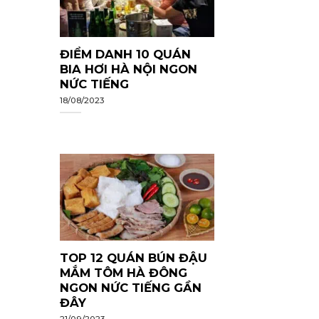
ĐIỂM DANH 10 QUÁN
BIA HƠI HÀ NỘI NGON
NỨC TIẾNG
18/08/2023
TOP 12 QUÁN BÚN ĐẬU
MẮM TÔM HÀ ĐÔNG
NGON NỨC TIẾNG GẦN
ĐÂY
21/09/2023