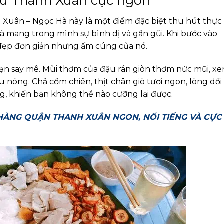
ậu Thanh Xuân cực ngon
Xuân – Ngọc Hà này là một điểm đặc biệt thu hút thực
à mang trong mình sự bình dị và gần gũi. Khi bước vào
 đẹp đơn giản nhưng ấm cúng của nó.
n say mê. Mùi thơm của đậu rán giòn thơm nức mũi, xe
u nóng. Chả cốm chiên, thịt chân giò tươi ngon, lòng dồi
, khiến bạn không thể nào cưỡng lại được.
 HÀNG QUẬN THANH XUÂN NGON, NỔI TIẾNG VÀ CỰC