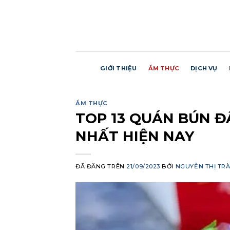
Chuyển
đến
nội
dung
GIỚI THIỆU
ẨM THỰC
DỊCH VỤ
ẨM THỰC
TOP 13 QUÁN BÚN 
NHẤT HIỆN NAY
ĐÃ ĐĂNG TRÊN
21/09/2023
BỞI
NGUYỄN THỊ TRÀ