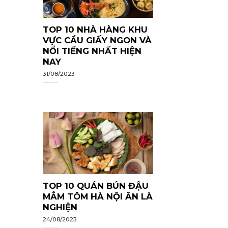
TOP 10 NHÀ HÀNG KHU
VỰC CẦU GIẤY NGON VÀ
NỔI TIẾNG NHẤT HIỆN
NAY
31/08/2023
TOP 10 QUÁN BÚN ĐẬU
MẮM TÔM HÀ NỘI ĂN LÀ
NGHIỆN
24/08/2023