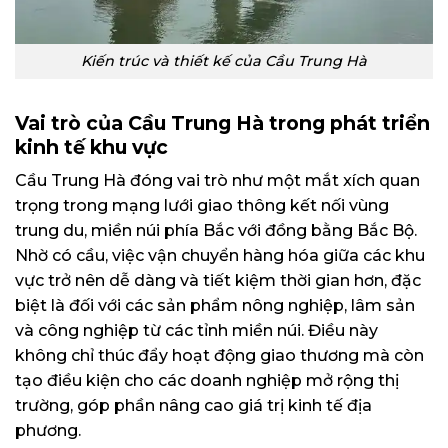
Kiến trúc và thiết kế của Cầu Trung Hà
Vai trò của Cầu Trung Hà trong phát triển
kinh tế khu vực
Cầu Trung Hà đóng vai trò như một mắt xích quan
trọng trong mạng lưới giao thông kết nối vùng
trung du, miền núi phía Bắc với đồng bằng Bắc Bộ.
Nhờ có cầu, việc vận chuyển hàng hóa giữa các khu
vực trở nên dễ dàng và tiết kiệm thời gian hơn, đặc
biệt là đối với các sản phẩm nông nghiệp, lâm sản
và công nghiệp từ các tỉnh miền núi. Điều này
không chỉ thúc đẩy hoạt động giao thương mà còn
tạo điều kiện cho các doanh nghiệp mở rộng thị
trường, góp phần nâng cao giá trị kinh tế địa
phương.