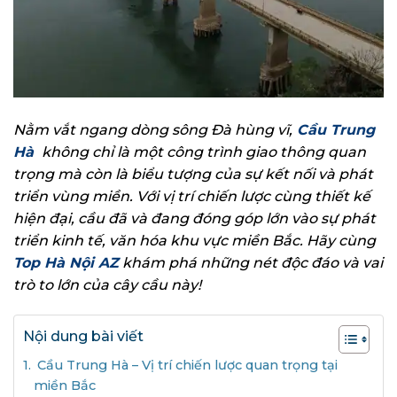
Nằm vắt ngang dòng sông Đà hùng vĩ,
Cầu Trung
Hà
không chỉ là một công trình giao thông quan
trọng mà còn là biểu tượng của sự kết nối và phát
triển vùng miền. Với vị trí chiến lược cùng thiết kế
hiện đại, cầu đã và đang đóng góp lớn vào sự phát
triển kinh tế, văn hóa khu vực miền Bắc. Hãy cùng
Top Hà Nội AZ
khám phá những nét độc đáo và vai
trò to lớn của cây cầu này!
Nội dung bài viết
Cầu Trung Hà – Vị trí chiến lược quan trọng tại
miền Bắc