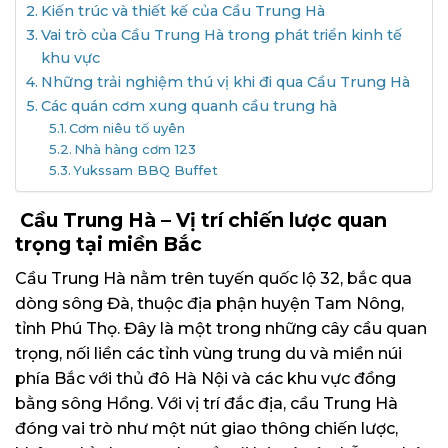
Kiến trúc và thiết kế của Cầu Trung Hà
Vai trò của Cầu Trung Hà trong phát triển kinh tế
khu vực
Những trải nghiệm thú vị khi đi qua Cầu Trung Hà
Các quán cơm xung quanh cầu trung hà
Cơm niêu tố uyên
Nhà hàng cơm 123
Yukssam BBQ Buffet
Cầu Trung Hà – Vị trí chiến lược quan
trọng tại miền Bắc
Cầu Trung Hà nằm trên tuyến quốc lộ 32, bắc qua
dòng sông Đà, thuộc địa phận huyện Tam Nông,
tỉnh Phú Thọ. Đây là một trong những cây cầu quan
trọng, nối liền các tỉnh vùng trung du và miền núi
phía Bắc với thủ đô Hà Nội và các khu vực đồng
bằng sông Hồng. Với vị trí đắc địa, cầu Trung Hà
đóng vai trò như một nút giao thông chiến lược,