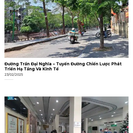
Đường Trần Đại Nghĩa – Tuyến Đường Chiến Lược Phát
Triển Hạ Tầng Và Kinh Tế
23/02/2025