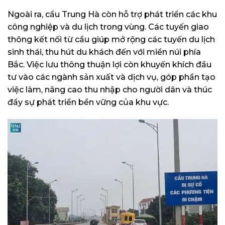
Ngoài ra, cầu Trung Hà còn hỗ trợ phát triển các khu
công nghiệp và du lịch trong vùng. Các tuyến giao
thông kết nối từ cầu giúp mở rộng các tuyến du lịch
sinh thái, thu hút du khách đến với miền núi phía
Bắc. Việc lưu thông thuận lợi còn khuyến khích đầu
tư vào các ngành sản xuất và dịch vụ, góp phần tạo
việc làm, nâng cao thu nhập cho người dân và thúc
đẩy sự phát triển bền vững của khu vực.