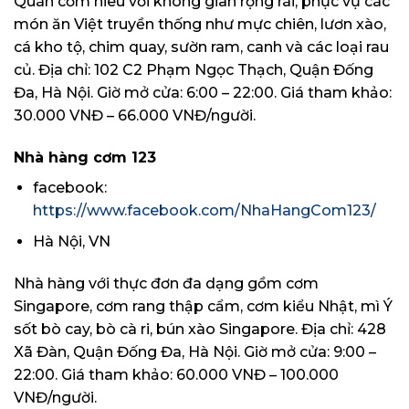
Quán cơm niêu với không gian rộng rãi, phục vụ các
món ăn Việt truyền thống như mực chiên, lươn xào,
cá kho tộ, chim quay, sườn ram, canh và các loại rau
củ. Địa chỉ: 102 C2 Phạm Ngọc Thạch, Quận Đống
Đa, Hà Nội. Giờ mở cửa: 6:00 – 22:00. Giá tham khảo:
30.000 VNĐ – 66.000 VNĐ/người.
Nhà hàng cơm 123
facebook:
https://www.facebook.com/NhaHangCom123/
Hà Nội, VN
Nhà hàng với thực đơn đa dạng gồm cơm
Singapore, cơm rang thập cẩm, cơm kiểu Nhật, mì Ý
sốt bò cay, bò cà ri, bún xào Singapore. Địa chỉ: 428
Xã Đàn, Quận Đống Đa, Hà Nội. Giờ mở cửa: 9:00 –
22:00. Giá tham khảo: 60.000 VNĐ – 100.000
VNĐ/người.