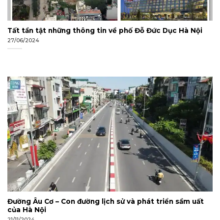
Tất tần tật những thông tin về phố Đỗ Đức Dục Hà Nội
27/06/2024
Đường Âu Cơ – Con đường lịch sử và phát triển sầm uất
của Hà Nội
21/11/2024