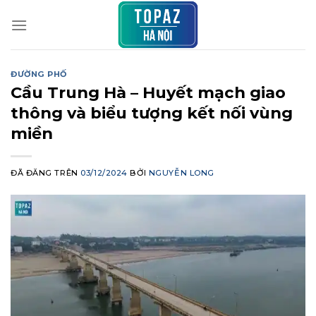
Chuyển
đến
nội
dung
ĐƯỜNG PHỐ
Cầu Trung Hà – Huyết mạch giao
thông và biểu tượng kết nối vùng
miền
ĐÃ ĐĂNG TRÊN
03/12/2024
BỞI
NGUYỄN LONG