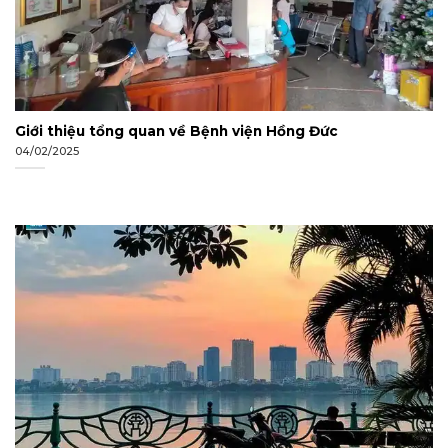
Giới thiệu tổng quan về Bệnh viện Hồng Đức
04/02/2025