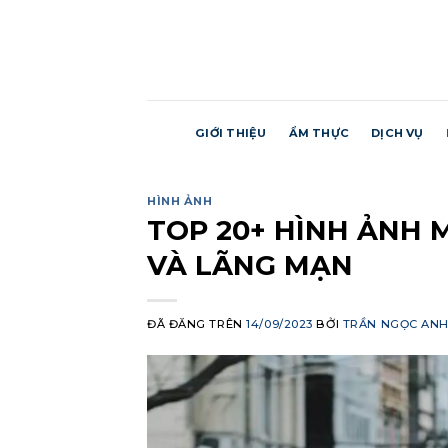
Chuyển
đến
nội
dung
GIỚI THIỆU
ẨM THỰC
DỊCH VỤ
HÌNH ẢNH
TOP 20+ HÌNH ẢNH
VÀ LÃNG MẠN
ĐÃ ĐĂNG TRÊN
14/09/2023
BỞI
TRẦN NGỌC AN