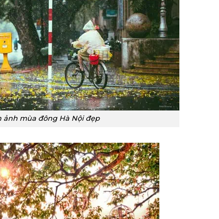
h ảnh mùa đông Hà Nội đẹp