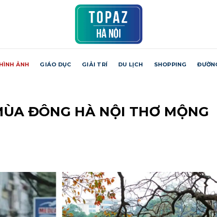
HÌNH ẢNH
GIÁO DỤC
GIẢI TRÍ
DU LỊCH
SHOPPING
ĐƯỜN
 MÙA ĐÔNG HÀ NỘI THƠ MỘNG
H