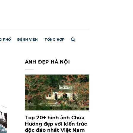
G PHỐ
BỆNH VIỆN
TỔNG HỢP
ẢNH ĐẸP HÀ NỘI
Top 20+ hình ảnh Chùa
Hương đẹp với kiến trúc
độc đáo nhất Việt Nam