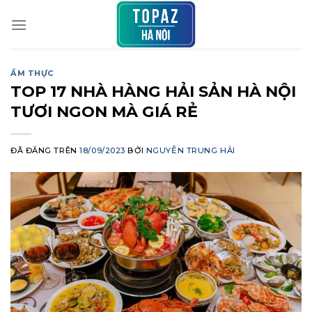
Chuyển
đến
nội
dung
ẨM THỰC
TOP 17 NHÀ HÀNG HẢI SẢN HÀ NỘI
TƯƠI NGON MÀ GIÁ RẺ
ĐÃ ĐĂNG TRÊN
18/09/2023
BỞI
NGUYỄN TRUNG HẢI