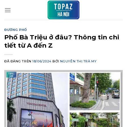
Chuyển
đến
nội
dung
ĐƯỜNG PHỐ
Phố Bà Triệu ở đâu? Thông tin chi
tiết từ A đến Z
ĐÃ ĐĂNG TRÊN
18/06/2024
BỞI
NGUYỄN THỊ TRÀ MY