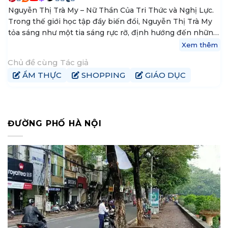
Nguyễn Thị Trà My – Nữ Thần Của Tri Thức và Nghị Lực.
Trong thế giới học tập đầy biến đổi, Nguyễn Thị Trà My
tỏa sáng như một tia sáng rực rỡ, định hướng đến những
nguyên tắc vững vàng của tri thức và khát vọng thành
Xem thêm
công. Hiện tại, My là trưởng nhóm nội dung tại
Chủ đề cùng Tác giả
tophanoiaz.com, nơi cô góp phần xây dựng và chia sẻ
ẨM THỰC
SHOPPING
GIÁO DỤC
kiến thức đến cộng đồng mạng.
ĐƯỜNG PHỐ HÀ NỘI