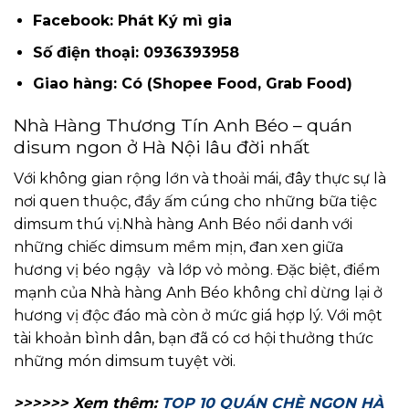
Facebook: Phát Ký mì gia
Số điện thoại: 0936393958
Giao hàng: Có (Shopee Food, Grab Food)
Nhà Hàng Thương Tín Anh Béo – quán
disum ngon ở Hà Nội lâu đời nhất
Với không gian rộng lớn và thoải mái, đây thực sự là
nơi quen thuộc, đầy ấm cúng cho những bữa tiệc
dimsum thú vị.
Nhà hàng Anh Béo nổi danh với
những chiếc dimsum mềm mịn, đan xen giữa
hương vị béo ngậy và lớp vỏ mỏng. Đặc biệt, điểm
mạnh của Nhà hàng Anh Béo không chỉ dừng lại ở
hương vị độc đáo mà còn ở mức giá hợp lý. Với một
tài khoản bình dân, bạn đã có cơ hội thưởng thức
những món dimsum tuyệt vời.
>>>>>> Xem thêm:
TOP 10 QUÁN CHÈ NGON HÀ