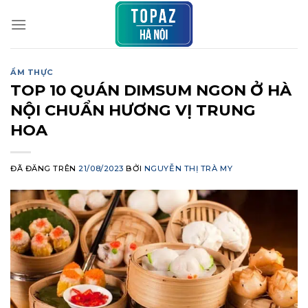
Chuyển
đến
nội
dung
ẨM THỰC
TOP 10 QUÁN DIMSUM NGON Ở HÀ
NỘI CHUẨN HƯƠNG VỊ TRUNG
HOA
ĐÃ ĐĂNG TRÊN
21/08/2023
BỞI
NGUYỄN THỊ TRÀ MY