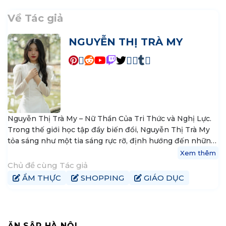
Về Tác giả
NGUYỄN THỊ TRÀ MY
Nguyễn Thị Trà My – Nữ Thần Của Tri Thức và Nghị Lực.
Trong thế giới học tập đầy biến đổi, Nguyễn Thị Trà My
tỏa sáng như một tia sáng rực rỡ, định hướng đến những
nguyên tắc vững vàng của tri thức và khát vọng thành
Xem thêm
công. Hiện tại, My là trưởng nhóm nội dung tại
Chủ đề cùng Tác giả
tophanoiaz.com, nơi cô góp phần xây dựng và chia sẻ
ẨM THỰC
SHOPPING
GIÁO DỤC
kiến thức đến cộng đồng mạng.
ĂN SẬP HÀ NỘI