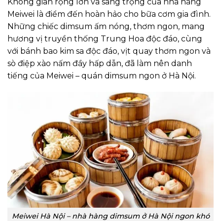
Không gian rộng lớn và sang trọng của nhà hàng
Meiwei là điểm đến hoàn hảo cho bữa cơm gia đình.
Những chiếc dimsum ấm nóng, thơm ngon, mang
hương vị truyền thống Trung Hoa độc đáo, cùng
với bánh bao kim sa độc đáo, vịt quay thơm ngon và
sò điệp xào nấm đầy hấp dẫn, đã làm nên danh
tiếng của Meiwei – quán dimsum ngon ở Hà Nội.
Meiwei Hà Nội – nhà hàng dimsum ở Hà Nội ngon khó