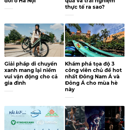
đôi ở Hà Nội
quả và trải nghiệm
thực tế ra sao?
Giải pháp di chuyển
Khám phá tọa độ 3
xanh mang lại niềm
công viên chủ đề hot
vui vận động cho cả
nhất Đông Nam Á và
gia đình
Đông Á cho mùa hè
này