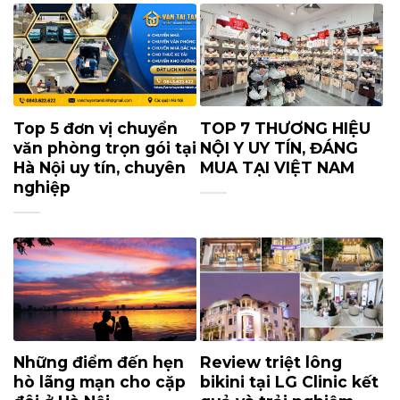
Top 5 đơn vị chuyển
TOP 7 THƯƠNG HIỆU
văn phòng trọn gói tại
NỘI Y UY TÍN, ĐÁNG
Hà Nội uy tín, chuyên
MUA TẠI VIỆT NAM
nghiệp
Những điểm đến hẹn
Review triệt lông
hò lãng mạn cho cặp
bikini tại LG Clinic kết