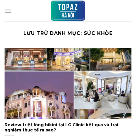
Chuyển
đến
nội
dung
LƯU TRỮ DANH MỤC:
SỨC KHỎE
Review triệt lông bikini tại LG Clinic kết quả và trải
nghiệm thực tế ra sao?