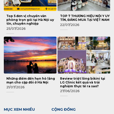
Top 5 đơn vị chuyển văn
TOP 7 THƯƠNG HIỆU NỘI Y UY
phòng trọn gói tại Hà Nội uy
TÍN, ĐÁNG MUA TẠI VIỆT NAM
tín, chuyên nghiệp
22/07/2026
25/07/2026
Những điểm đến hẹn hò lãng
Review triệt lông bikini tại
mạn cho cặp đôi ở Hà Nội
LG Clinic kết quả và trải
nghiệm thực tế ra sao?
21/07/2026
27/06/2026
MỤC XEM NHIỀU
CỘNG ĐỒNG