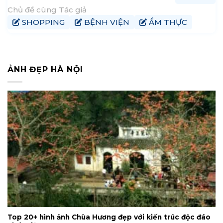
tri thức và tầm cao mới. Là một học sinh chuyên Văn,
Chủ đề cùng Tác giả
Ngọc Anh không có tác giả yêu thích riêng, nhưng cuốn
SHOPPING
BỆNH VIỆN
ẨM THỰC
“Búp sen xanh” của nhà văn Sơn Tùng đặc biệt gây ấn
tượng
ẢNH ĐẸP HÀ NỘI
Top 20+ hình ảnh Chùa Hương đẹp với kiến trúc độc đáo