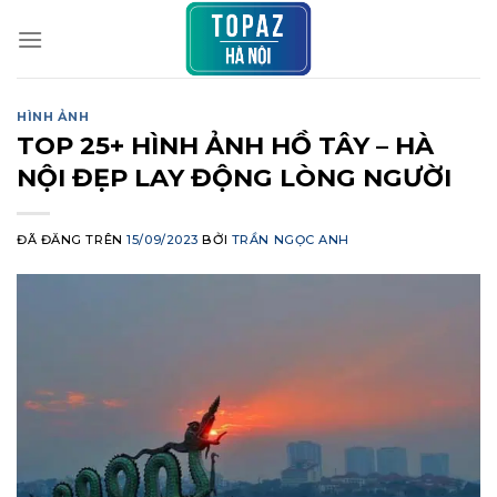
Chuyển
đến
nội
dung
HÌNH ẢNH
TOP 25+ HÌNH ẢNH HỒ TÂY – HÀ
NỘI ĐẸP LAY ĐỘNG LÒNG NGƯỜI
ĐÃ ĐĂNG TRÊN
15/09/2023
BỞI
TRẦN NGỌC ANH