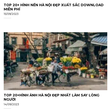
TOP 20+ HÌNH NỀN HÀ NỘI ĐẸP XUẤT SẮC DOWNLOAD
MIỄN PHÍ
15/09/2023
TOP 20+HÌNH ẢNH HÀ NỘI ĐẸP NHẤT LÀM SAY LÒNG
NGƯỜI
14/09/2023