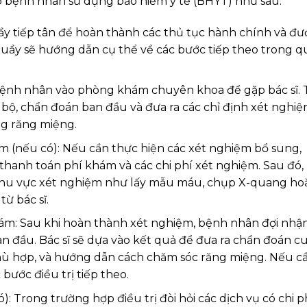
o bệnh nhân sử dụng bảo hiểm y tế (BHYT) như sau:
 tiếp tân để hoàn thành các thủ tục hành chính và đư
 quầy sẽ hướng dẫn cụ thể về các bước tiếp theo trong q
bệnh nhân vào phòng khám chuyên khoa để gặp bác sĩ. T
 bộ, chẩn đoán ban đầu và đưa ra các chỉ định xét nghi
ng răng miệng.
 (nếu có): Nếu cần thực hiện các xét nghiệm bổ sung,
hanh toán phí khám và các chi phí xét nghiệm. Sau đó,
hu vực xét nghiệm như lấy mẫu máu, chụp X-quang ho
từ bác sĩ.
hám: Sau khi hoàn thành xét nghiệm, bệnh nhân đợi nhậ
n đầu. Bác sĩ sẽ dựa vào kết quả để đưa ra chẩn đoán cu
hù hợp, và hướng dẫn cách chăm sóc răng miệng. Nếu cầ
 bước điều trị tiếp theo.
: Trong trường hợp điều trị đòi hỏi các dịch vụ có chi p