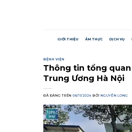
Chuyển
đến
nội
dung
GIỚI THIỆU
ẨM THỰC
DỊCH VỤ
BỆNH VIỆN
Thông tin tổng quan
Trung Ương Hà Nội
ĐÃ ĐĂNG TRÊN
06/11/2024
BỞI
NGUYỄN LONG