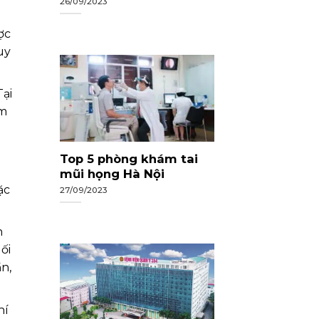
26/09/2023
ợc
uy
ại
ệm
Top 5 phòng khám tai
mũi họng Hà Nội
ặc
27/09/2023
n
ối
n,
hí