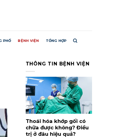
G PHỐ
BỆNH VIỆN
TỔNG HỢP
THÔNG TIN BỆNH VIỆN
Thoái hóa khớp gối có
chữa được không? Điều
trị ở đâu hiệu quả?