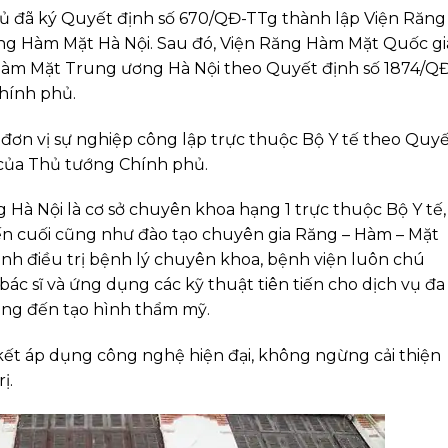
ủ đã ký Quyết định số 670/QĐ-TTg thành lập Viện Răng
ng Hàm Mặt Hà Nội. Sau đó, Viện Răng Hàm Mặt Quốc gi
Hàm Mặt Trung ương Hà Nội theo Quyết định số 1874/Q
hính phủ.
đơn vị sự nghiệp công lập trực thuộc Bộ Y tế theo Quy
 của Thủ tướng Chính phủ.
à Nội là cơ sở chuyên khoa hạng 1 trực thuộc Bộ Y tế,
uyến cuối cũng như đào tạo chuyên gia Răng – Hàm – Mặt
ạnh điều trị bệnh lý chuyên khoa, bệnh viện luôn chú
c sĩ và ứng dụng các kỹ thuật tiên tiến cho dịch vụ đa
ệng đến tạo hình thẩm mỹ.
 kết áp dụng công nghệ hiện đại, không ngừng cải thiện
ị.