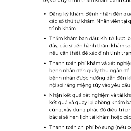
tế, với quy trình thăm khám dành ch
Đăng ký khám: Bệnh nhân đến quầy
cấp số thứ tự khám. Nhân viên tại
trình khám.
Thăm khám ban đầu: Khi tới lượt, 
đây, bác sĩ tiến hành thăm khám sơ
nếu cần thiết để xác định tình trạ
Thanh toán phí khám và xét nghiệm
bệnh nhân đến quầy thu ngân để t
bệnh nhân được hướng dẫn đến k
nội soi răng miệng tùy vào yêu cầu 
Nhận kết quả xét nghiệm và tái k
kết quả và quay lại phòng khám ba
cùng, xây dựng phác đồ điều trị p
bác sĩ sẽ hẹn lịch tái khám hoặc các
Thanh toán chi phí bổ sung (nếu có)