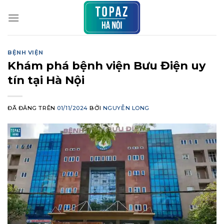
Chuyển
đến
nội
dung
BỆNH VIỆN
Khám phá bệnh viện Bưu Điện uy
tín tại Hà Nội
ĐÃ ĐĂNG TRÊN
01/11/2024
BỞI
NGUYỄN LONG