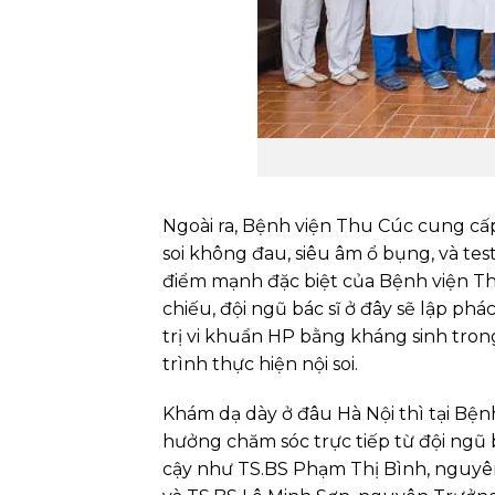
Ngoài ra, Bệnh viện Thu Cúc cung cấp
soi không đau, siêu âm ổ bụng, và test 
điểm mạnh đặc biệt của Bệnh viện Th
chiếu, đội ngũ bác sĩ ở đây sẽ lập ph
trị vi khuẩn HP bằng kháng sinh tron
trình thực hiện nội soi.
Khám dạ dày ở đâu Hà Nội thì tại Bệ
hưởng chăm sóc trực tiếp từ đội ngũ 
cậy như TS.BS Phạm Thị Bình, nguyê