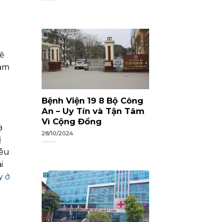
hẽ
Nam
Bệnh Viện 19 8 Bộ Công
An – Uy Tín và Tận Tâm
Vì Cộng Đồng
ạ
28/10/2024
ị
yêu
i
y ở