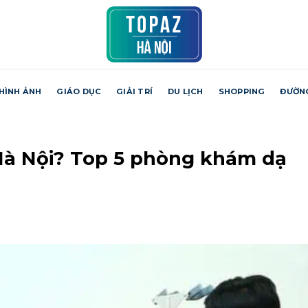
HÌNH ẢNH
GIÁO DỤC
GIẢI TRÍ
DU LỊCH
SHOPPING
ĐƯỜN
Hà Nội? Top 5 phòng khám dạ
H