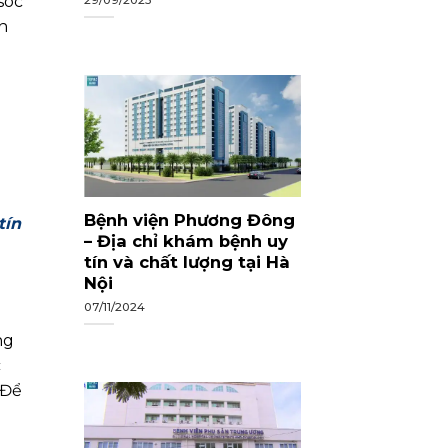
sóc
n
Bệnh viện Phương Đông
tín
– Địa chỉ khám bệnh uy
tín và chất lượng tại Hà
Nội
07/11/2024
ng
c
 Để