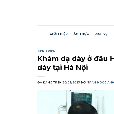
Chuyển
đến
nội
dung
GIỚI THIỆU
ẨM THỰC
DỊCH VỤ
BỆNH VIỆN
Khám dạ dày ở đâu 
dày tại Hà Nội
ĐÃ ĐĂNG TRÊN
30/09/2023
BỞI
TRẦN NGỌC AN