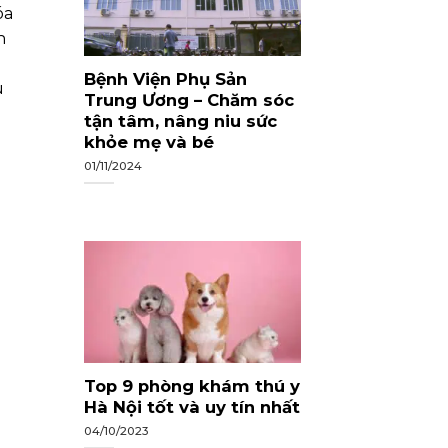
óa
h
g
Bệnh Viện Phụ Sản
u
Trung Ương – Chăm sóc
tận tâm, nâng niu sức
khỏe mẹ và bé
01/11/2024
Top 9 phòng khám thú y
Hà Nội tốt và uy tín nhất
04/10/2023