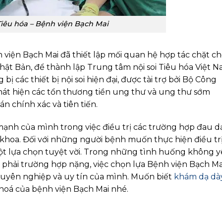
iêu hóa – Bệnh viện Bạch Mai
viện Bạch Mai đã thiết lập mối quan hệ hợp tác chặt c
ật Bản, để thành lập Trung tâm nội soi Tiêu hóa Việt 
ị các thiết bị nội soi hiện đại, được tài trợ bởi Bộ Công
át hiện các tổn thương tiền ung thư và ung thư sớm
 chính xác và tiên tiến.
 mạnh của mình trong việc điều trị các trường hợp đau d
khoa. Đối với những người bệnh muốn thực hiện điều tr
ột lựa chọn tuyệt vời. Trong những tình huống không 
 phải trường hợp nặng, việc chọn lựa Bệnh viện Bạch Ma
huyên nghiệp và uy tín của mình. Muốn biết
khám dạ dà
 hoá của bệnh viện Bạch Mai nhé.