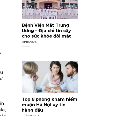
Bệnh Viện Mắt Trung
Ương – Địa chỉ tin cậy
cho sức khỏe đôi mắt
01/11/2024
i
ều
uá
Top 8 phòng khám hiếm
in
muộn Hà Nội uy tín
hàng đầu
ai,
29/09/2023