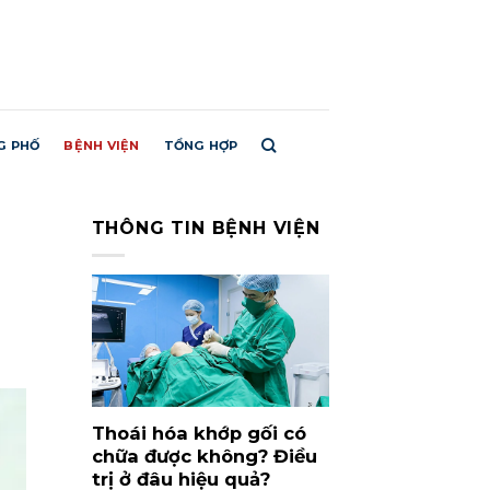
G PHỐ
BỆNH VIỆN
TỔNG HỢP
THÔNG TIN BỆNH VIỆN
Thoái hóa khớp gối có
chữa được không? Điều
trị ở đâu hiệu quả?