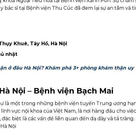
 khoa Ngoại Tiêu hóa tại Bệnh viện Xanh Pôn. Sự chăm 
 bác sĩ tại Bệnh viện Thu Cúc đã đem lại sự an tâm và ti
 Thụy Khuê, Tây Hồ, Hà Nội
hủ nhật
ận ở đâu Hà Nội? Khám phá 3+ phòng khám thận uy 
Hà Nội – Bệnh viện Bạch Mai
như là một trong những bệnh viện tuyến Trung ương hạ
 lĩnh vực nội khoa của Việt Nam, là nơi hàng đầu cho việ
 đặc biệt là các vấn đề liên quan đến dạ dày và tá tràng.
 Hà Nội