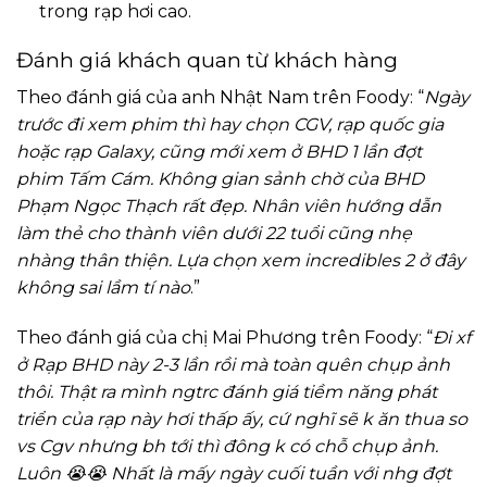
trong rạp hơi cao.
Đánh giá khách quan từ khách hàng
Theo đánh giá của anh Nhật Nam trên Foody: “
Ngày
trước đi xem phim thì hay chọn CGV, rạp quốc gia
hoặc rạp Galaxy, cũng mới xem ở BHD 1 lần đợt
phim Tấm Cám. Không gian sảnh chờ của BHD
Phạm Ngọc Thạch rất đẹp. Nhân viên hướng dẫn
làm thẻ cho thành viên dưới 22 tuổi cũng nhẹ
nhàng thân thiện. Lựa chọn xem incredibles 2 ở đây
không sai lầm tí nào
.”
Theo đánh giá của chị Mai Phương trên Foody: “
Đi xf
ở Rạp BHD này 2-3 lần rồi mà toàn quên chụp ảnh
thôi. Thật ra mình ngtrc đánh giá tiềm năng phát
triển của rạp này hơi thấp ấy, cứ nghĩ sẽ k ăn thua so
vs Cgv nhưng bh tới thì đông k có chỗ chụp ảnh.
Luôn 😭😭 Nhất là mấy ngày cuối tuần với nhg đợt