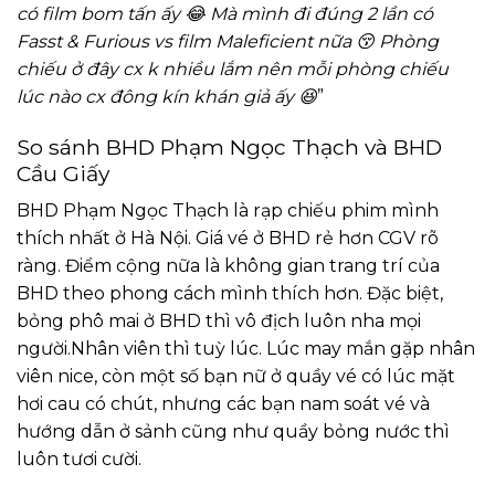
có film bom tấn ấy 😂 Mà mình đi đúng 2 lần có
Fasst & Furious vs film Maleficient nữa 😚 Phòng
chiếu ở đây cx k nhiều lắm nên mỗi phòng chiếu
lúc nào cx đông kín khán giả ấy 😆
”
So sánh BHD Phạm Ngọc Thạch và BHD
Cầu Giấy
BHD Phạm Ngọc Thạch là rạp chiếu phim mình
thích nhất ở Hà Nội. Giá vé ở BHD rẻ hơn CGV rõ
ràng. Điểm cộng nữa là không gian trang trí của
BHD theo phong cách mình thích hơn. Đặc biệt,
bỏng phô mai ở BHD thì vô địch luôn nha mọi
người.Nhân viên thì tuỳ lúc. Lúc may mắn gặp nhân
viên nice, còn một số bạn nữ ở quầy vé có lúc mặt
hơi cau có chút, nhưng các bạn nam soát vé và
hướng dẫn ở sảnh cũng như quầy bỏng nước thì
luôn tươi cười.