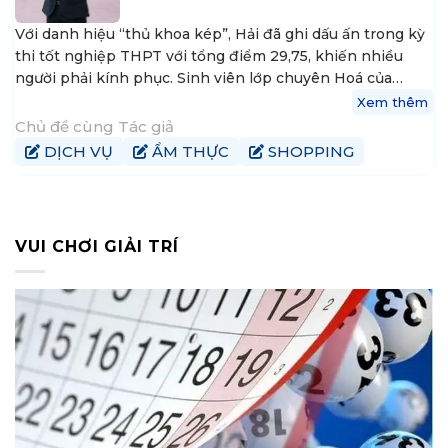
Với danh hiệu “thủ khoa kép”, Hải đã ghi dấu ấn trong kỳ
thi tốt nghiệp THPT với tổng điểm 29,75, khiến nhiều
người phải kính phục. Sinh viên lớp chuyên Hoá của
trường THPT chuyên Trần Phú, Hải Phòng, đã xuất sắc
Xem thêm
đạt điểm tối đa trong môn Toán và Hóa học, giúp cậu
Chủ đề cùng Tác giả
đăng quang thủ khoa khối A. Nguyễn Trung Hải không
DỊCH VỤ
ẨM THỰC
SHOPPING
chỉ là ngôi sao sáng trong lĩnh vực học thuật mà còn là
hình mẫu vượt qua mọi thách thức. Với niềm đam mê
không ngừng, cậu luôn đứng trong top 5 học sinh giỏi
nhất lớp, tham gia thành công trong các kỳ thi chọn học
VUI CHƠI GIẢI TRÍ
sinh giỏi Hoá cấp thành phố và kỳ thi Hóa học Hoàng gia
Úc.