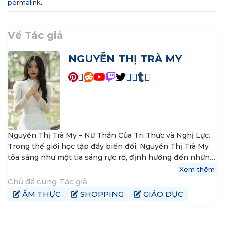
permalink
.
Về Tác giả
NGUYỄN THỊ TRÀ MY
Nguyễn Thị Trà My – Nữ Thần Của Tri Thức và Nghị Lực.
Trong thế giới học tập đầy biến đổi, Nguyễn Thị Trà My
tỏa sáng như một tia sáng rực rỡ, định hướng đến những
nguyên tắc vững vàng của tri thức và khát vọng thành
Xem thêm
công. Hiện tại, My là trưởng nhóm nội dung tại
Chủ đề cùng Tác giả
tophanoiaz.com, nơi cô góp phần xây dựng và chia sẻ
ẨM THỰC
SHOPPING
GIÁO DỤC
kiến thức đến cộng đồng mạng.