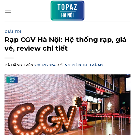
Chuyển
đến
nội
dung
GIẢI TRÍ
Rạp CGV Hà Nội: Hệ thống rạp, giá
vé, review chi tiết
ĐÃ ĐĂNG TRÊN
28/02/2024
BỞI
NGUYỄN THỊ TRÀ MY