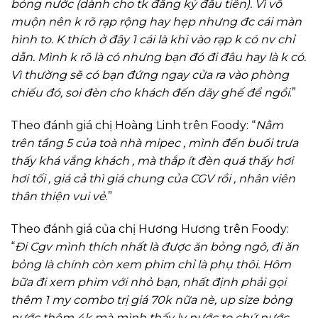
bỏng nước (dành cho tk đăng ký đầu tiên). Vì vô
muộn nên k rõ rạp rộng hay hẹp nhưng đc cái màn
hình to. K thích ở đây 1 cái là khi vào rạp k có nv chỉ
dẫn. Mình k rõ là có nhưng bạn đó đi đâu hay là k có.
Vì thường sẽ có bạn đứng ngay cửa ra vào phòng
chiếu đó, soi đèn cho khách đến dãy ghế để ngồi
.”
Theo đánh giá chị Hoàng Linh trên Foody: “
Nằm
trên tầng 5 của toà nhà mipec , mình đến buổi trưa
thấy khá vắng khách , mà thắp ít đèn quá thấy hơi
hơi tối , giá cả thì giá chung của CGV rồi , nhân viên
thân thiện vui vẻ
.”
Theo đánh giá của chị Hương Hương trên Foody:
“
Đi Cgv mình thích nhất là được ăn bỏng ngô, đi ăn
bỏng là chính còn xem phim chỉ là phụ thôi. Hôm
bữa đi xem phim với nhỏ bạn, nhất định phải gọi
thêm 1 my combo trị giá 70k nữa nè, up size bỏng
nước thêm 4k mà mình thấy ly nước to chứ nước