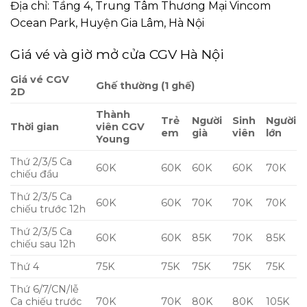
Địa chỉ: Tầng 4, Trung Tâm Thương Mại Vincom
Ocean Park, Huyện Gia Lâm, Hà Nội
Giá vé và giờ mở cửa CGV Hà Nội
Giá vé CGV
Ghế thường (1 ghế)
2D
Thành
Trẻ
Người
Sinh
Người
Thời gian
viên CGV
em
già
viên
lớn
Young
Thứ 2/3/5 Ca
60K
60K
60K
60K
70K
chiếu đầu
Thứ 2/3/5 Ca
60K
60K
70K
70K
70K
chiếu trước 12h
Thứ 2/3/5 Ca
60K
60K
85K
70K
85K
chiếu sau 12h
Thứ 4
75K
75K
75K
75K
75K
Thứ 6/7/CN/lễ
Ca chiếu trước
70K
70K
80K
80K
105K