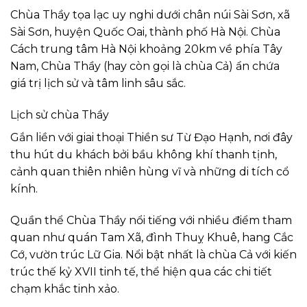
Chùa Thầy tọa lạc uy nghi dưới chân núi Sài Sơn, xã
Sài Sơn, huyện Quốc Oai, thành phố Hà Nội. Chùa
Cách trung tâm Hà Nội khoảng 20km về phía Tây
Nam, Chùa Thầy (hay còn gọi là chùa Cả) ẩn chứa
giá trị lịch sử và tâm linh sâu sắc.
Lịch sử chùa Thầy
Gắn liền với giai thoại Thiền sư Từ Đạo Hạnh, nơi đây
thu hút du khách bởi bầu không khí thanh tịnh,
cảnh quan thiên nhiên hùng vĩ và những di tích cổ
kính.
Quần thể Chùa Thầy nổi tiếng với nhiều điểm tham
quan như quán Tam Xã, đình Thuỵ Khuê, hang Cắc
Cớ, vườn trúc Lữ Gia. Nổi bật nhất là chùa Cả với kiến
trúc thế kỷ XVII tinh tế, thể hiện qua các chi tiết
chạm khắc tinh xảo.