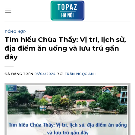
Chuyển
đến
nội
dung
TỔNG HỢP
Tìm hiểu Chùa Thầy: Vị trí, lịch sử,
địa điểm ăn uống và lưu trú gần
đây
ĐÃ ĐĂNG TRÊN
05/04/2024
BỞI
TRẦN NGỌC ANH