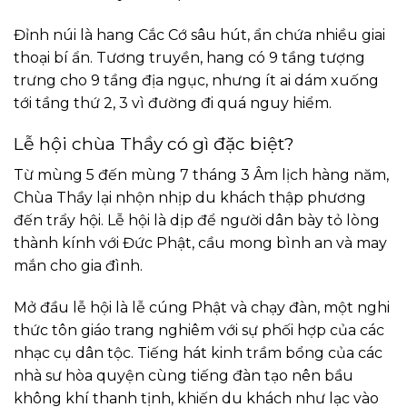
Đỉnh núi là hang Cắc Cớ sâu hút, ẩn chứa nhiều giai
thoại bí ẩn. Tương truyền, hang có 9 tầng tượng
trưng cho 9 tầng địa ngục, nhưng ít ai dám xuống
tới tầng thứ 2, 3 vì đường đi quá nguy hiểm.
Lễ hội chùa Thầy có gì đặc biệt?
Từ mùng 5 đến mùng 7 tháng 3 Âm lịch hàng năm,
Chùa Thầy lại nhộn nhịp du khách thập phương
đến trẩy hội. Lễ hội là dịp để người dân bày tỏ lòng
thành kính với Đức Phật, cầu mong bình an và may
mắn cho gia đình.
Mở đầu lễ hội là lễ cúng Phật và chạy đàn, một nghi
thức tôn giáo trang nghiêm với sự phối hợp của các
nhạc cụ dân tộc. Tiếng hát kinh trầm bổng của các
nhà sư hòa quyện cùng tiếng đàn tạo nên bầu
không khí thanh tịnh, khiến du khách như lạc vào