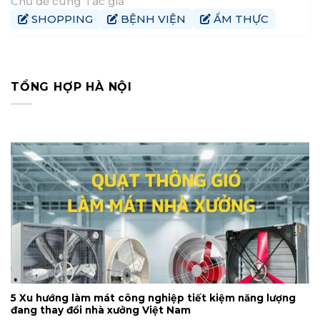
Chủ đề cùng Tác giả
Ngọc Anh không có tác giả yêu thích riêng, nhưng cuốn
SHOPPING
BỆNH VIỆN
ẨM THỰC
“Búp sen xanh” của nhà văn Sơn Tùng đặc biệt gây ấn
tượng
TỔNG HỢP HÀ NỘI
5 Xu hướng làm mát công nghiệp tiết kiệm năng lượng
đang thay đổi nhà xưởng Việt Nam