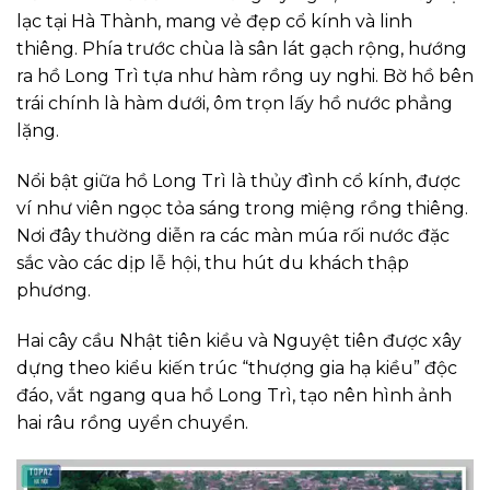
lạc tại Hà Thành, mang vẻ đẹp cổ kính và linh
thiêng. Phía trước chùa là sân lát gạch rộng, hướng
ra hồ Long Trì tựa như hàm rồng uy nghi. Bờ hồ bên
trái chính là hàm dưới, ôm trọn lấy hồ nước phẳng
lặng.
Nổi bật giữa hồ Long Trì là thủy đình cổ kính, được
ví như viên ngọc tỏa sáng trong miệng rồng thiêng.
Nơi đây thường diễn ra các màn múa rối nước đặc
sắc vào các dịp lễ hội, thu hút du khách thập
phương.
Hai cây cầu Nhật tiên kiều và Nguyệt tiên được xây
dựng theo kiểu kiến trúc “thượng gia hạ kiều” độc
đáo, vắt ngang qua hồ Long Trì, tạo nên hình ảnh
hai râu rồng uyển chuyển.