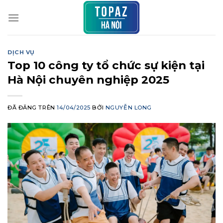
Chuyển
đến
nội
dung
DỊCH VỤ
Top 10 công ty tổ chức sự kiện tại
Hà Nội chuyên nghiệp 2025
ĐÃ ĐĂNG TRÊN
14/04/2025
BỞI
NGUYỄN LONG