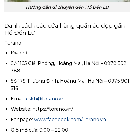
Hướng dẫn di chuyển đến Hồ Đền Lư
Danh sách các cửa hàng quần áo đẹp gần
Hồ Đền Lừ
Torano
Địa chỉ:
Số 1165 Giải Phóng, Hoàng Mai, Hà Nội – 0978 592
388
Số 179 Trương Định, Hoàng Mai, Hà Nội – 0975 901
516
Email:
cskh@torano.vn
Website: https://torano.vn/
Fanpage:
www.facebook.com/Torano.vn
Giờ mở cửa: 9:00 – 22:00