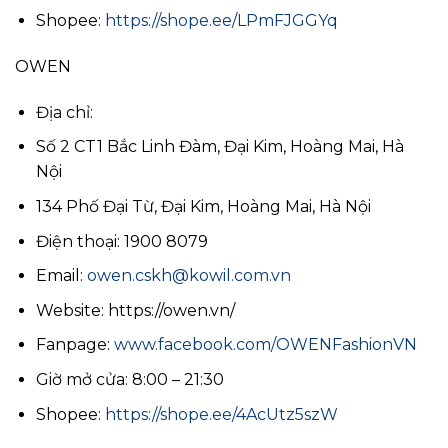
Shopee:
https://shope.ee/LPmFJGGYq
OWEN
Địa chỉ:
Số 2 CT1 Bắc Linh Đàm, Đại Kim, Hoàng Mai, Hà
Nội
134 Phố Đại Từ, Đại Kim, Hoàng Mai, Hà Nội
Điện thoại: 1900 8079
Email:
owen.cskh@kowil.com.vn
Website: https://owen.vn/
Fanpage:
www.facebook.com/OWENFashionVN
Giờ mở cửa: 8:00 – 21:30
Shopee:
https://shope.ee/4AcUtz5szW