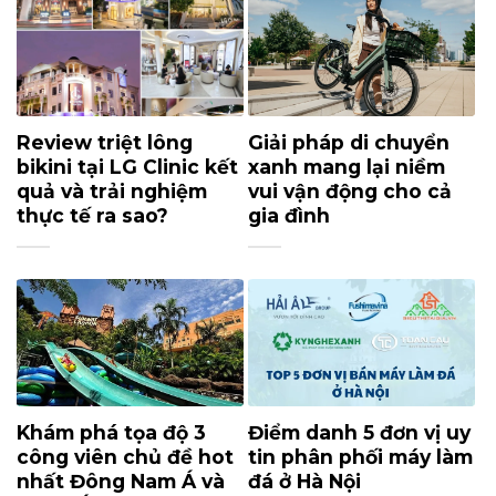
Review triệt lông
Giải pháp di chuyển
bikini tại LG Clinic kết
xanh mang lại niềm
quả và trải nghiệm
vui vận động cho cả
thực tế ra sao?
gia đình
Khám phá tọa độ 3
Điểm danh 5 đơn vị uy
công viên chủ đề hot
tin phân phối máy làm
nhất Đông Nam Á và
đá ở Hà Nội