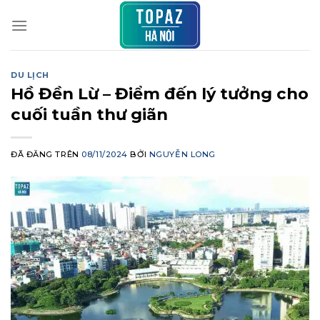
Chuyển
đến
nội
dung
DU LỊCH
Hồ Đền Lừ – Điểm đến lý tưởng cho
cuối tuần thư giãn
ĐÃ ĐĂNG TRÊN
08/11/2024
BỞI
NGUYỄN LONG