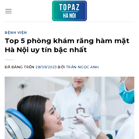
Chuyển
đến
nội
dung
BỆNH VIỆN
Top 5 phòng khám răng hàm mặt
Hà Nội uy tín bậc nhất
ĐÃ ĐĂNG TRÊN
28/09/2023
BỞI
TRẦN NGỌC ANH