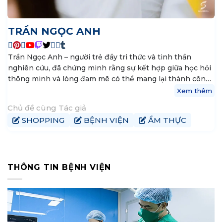
TRẦN NGỌC ANH
Trần Ngọc Anh – người trẻ đầy tri thức và tinh thần
nghiên cứu, đã chứng minh rằng sự kết hợp giữa học hỏi
thông minh và lòng đam mê có thể mang lại thành công
vượt bậc. Cô là nguồn cảm hứng cho những ai theo đuổi
Xem thêm
tri thức và tầm cao mới. Là một học sinh chuyên Văn,
Chủ đề cùng Tác giả
Ngọc Anh không có tác giả yêu thích riêng, nhưng cuốn
SHOPPING
BỆNH VIỆN
ẨM THỰC
“Búp sen xanh” của nhà văn Sơn Tùng đặc biệt gây ấn
tượng
THÔNG TIN BỆNH VIỆN