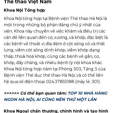
Thể thao Việt Nam
Khoa Nội Tổng hợp
Khoa Nội tổng hợp tại Bệnh viện Thể thao Hà Nội là
một trong những bộ phận đáng chú ý nhất của
viện. Khoa này chuyên về việc khám và điều trị các
vấn đề liên quan đến cơ, xương, và khớp, đặc biệt là
các bệnh về thoát vị đĩa đệm ở cột sống cổ và thắt
lưng, viêm cột sống dính khớp, viêm khớp dạng
thấp, thoái hoá khớp, cùng các bệnh về gân, cơ,
khớp, dây chằng, và nhiều bệnh lý nội khoa khác.
Khoa Nội tổng hợp nằm tại Phòng 303, Tầng 3 của
Bệnh viện Thể dục thể thao Hà Nội, và có thể liên
hệ qua số điện thoại: 024.37855188 (máy lẻ: 301).
>>>>>> Có thể bạn quan tâm:
TOP 10 NHÀ HÀNG
NGON HÀ NỘI, AI CŨNG NÊN THỬ MỘT LẦN
Khoa Ngoại chấn thương, chỉnh hình và tạo hình