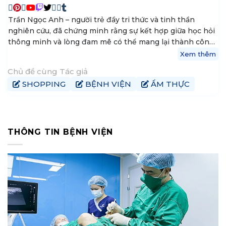
Trần Ngọc Anh – người trẻ đầy tri thức và tinh thần
nghiên cứu, đã chứng minh rằng sự kết hợp giữa học hỏi
thông minh và lòng đam mê có thể mang lại thành công
vượt bậc. Cô là nguồn cảm hứng cho những ai theo đuổi
Xem thêm
tri thức và tầm cao mới. Là một học sinh chuyên Văn,
Chủ đề cùng Tác giả
Ngọc Anh không có tác giả yêu thích riêng, nhưng cuốn
SHOPPING
BỆNH VIỆN
ẨM THỰC
“Búp sen xanh” của nhà văn Sơn Tùng đặc biệt gây ấn
tượng
THÔNG TIN BỆNH VIỆN