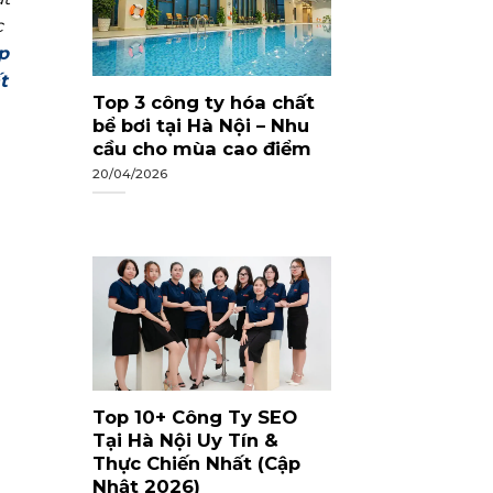
c
p
t
Top 3 công ty hóa chất
bể bơi tại Hà Nội – Nhu
cầu cho mùa cao điểm
20/04/2026
Top 10+ Công Ty SEO
Tại Hà Nội Uy Tín &
Thực Chiến Nhất (Cập
Nhật 2026)