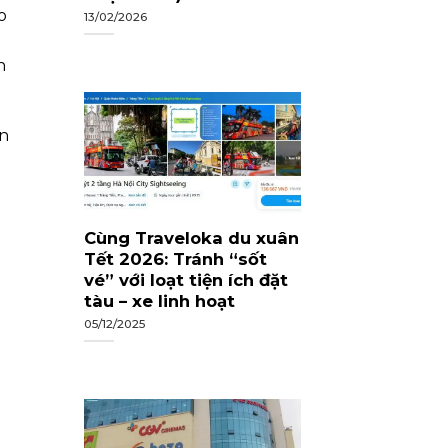
o
13/02/2026
h
ận
Cùng Traveloka du xuân
Tết 2026: Tránh “sốt
vé” với loạt tiện ích đặt
tàu – xe linh hoạt
05/12/2025