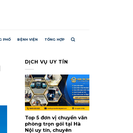
G PHỐ
BỆNH VIỆN
TỔNG HỢP
DỊCH VỤ UY TÍN
I
Top 5 đơn vị chuyển văn
phòng trọn gói tại Hà
Nội uy tín, chuyên