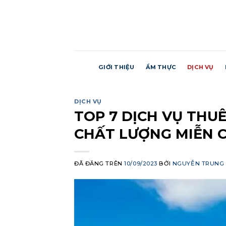
Chuyển
đến
nội
dung
GIỚI THIỆU
ẨM THỰC
DỊCH VỤ
DỊCH VỤ
TOP 7 DỊCH VỤ THUÊ
CHẤT LƯỢNG MIỄN 
ĐÃ ĐĂNG TRÊN
10/09/2023
BỞI
NGUYỄN TRUNG 