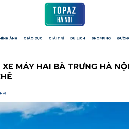
HÌNH ẢNH
GIÁO DỤC
GIẢI TRÍ
DU LỊCH
SHOPPING
ĐƯỜN
 XE MÁY HAI BÀ TRƯNG HÀ NỘ
CHÊ
HẢI