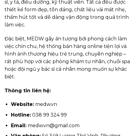
sĩ, y tá, điều dưỡng, kỹ thuật viên. Tất cả đều được
thiết kế form đẹp, tôn dáng, chất liệu vải mát nhẹ,
thấm hút tốt và dễ dàng vận động trong quá trình
làm việc.
Đặc biệt, MEDW gây ấn tượng bởi phong cách làm
việc chỉn chu, hệ thống bán hàng online tiện lợi và
hình ảnh thương hiệu trẻ trung, chuyên nghiệp –
rất phù hợp với các phòng khám tư nhân, chuỗi spa
hoặc đội ngũ y bác sĩ cá nhân mong muốn sự khác
biệt.
Thông tin liên hệ:
Website:
medw.vn
Hotline:
038 99 324 99
Email:
medw.vn@gmail.com
Văn phòng:
Số 349 Lương Thế Vinh, Phường