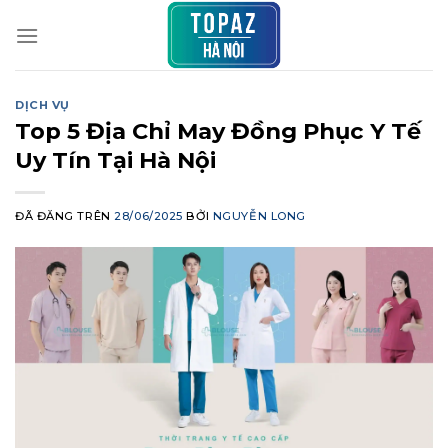
Chuyển
đến
nội
dung
DỊCH VỤ
Top 5 Địa Chỉ May Đồng Phục Y Tế
Uy Tín Tại Hà Nội
ĐÃ ĐĂNG TRÊN
28/06/2025
BỞI
NGUYỄN LONG