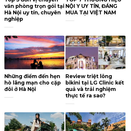
văn phòng trọn gói tại
NỘI Y UY TÍN, ĐÁNG
Hà Nội uy tín, chuyên
MUA TẠI VIỆT NAM
nghiệp
Những điểm đến hẹn
Review triệt lông
hò lãng mạn cho cặp
bikini tại LG Clinic kết
đôi ở Hà Nội
quả và trải nghiệm
thực tế ra sao?