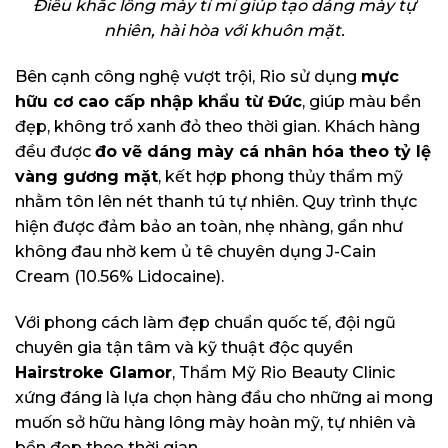
Điêu khắc lông mày tỉ mỉ giúp tạo dáng mày tự
nhiên, hài hòa với khuôn mặt.
Bên cạnh công nghệ vượt trội, Rio sử dụng
mực
hữu cơ cao cấp nhập khẩu từ Đức
, giúp màu bền
đẹp, không trổ xanh đỏ theo thời gian. Khách hàng
đều được
đo vẽ dáng mày cá nhân hóa theo tỷ lệ
vàng gương mặt
, kết hợp phong thủy thẩm mỹ
nhằm tôn lên nét thanh tú tự nhiên. Quy trình thực
hiện được đảm bảo an toàn, nhẹ nhàng, gần như
không đau nhờ kem ủ tê chuyên dụng J-Cain
Cream (10.56% Lidocaine).
Với phong cách làm đẹp chuẩn quốc tế, đội ngũ
chuyên gia tận tâm và kỹ thuật độc quyền
Hairstroke Glamor
, Thẩm Mỹ Rio Beauty Clinic
xứng đáng là lựa chọn hàng đầu cho những ai mong
muốn sở hữu hàng lông mày hoàn mỹ, tự nhiên và
bền đẹp theo thời gian.