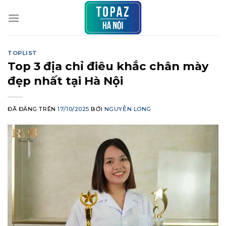
Chuyển
đến
nội
dung
TOPLIST
Top 3 địa chỉ điêu khắc chân mày
đẹp nhất tại Hà Nội
ĐÃ ĐĂNG TRÊN
17/10/2025
BỞI
NGUYỄN LONG