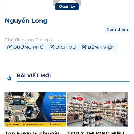
Quản Lý
Nguyễn Long
Xem thêm
Chủ đề cùng Tác giả
ĐƯỜNG PHỐ
DỊCH VỤ
BỆNH VIỆN
BÀI VIẾT MỚI
Top 5 đơn vị chuyển
TOP 7 THƯƠNG HIỆU