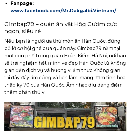
Fanpage:
www.facebook.com/Mr.Dakgalbi.Vietnam/
Gimbap79 – quán ăn vặt Hôg Gươm cực
ngon, siêu rẻ
Nếu bạn là người ưa thử món ăn Hàn Quốc, đừng
bỏ lỡ cơ hội ghé qua quán này. Gimbap79 nằm tại
một con phố trong quận Hoàn Kiếm, Hà Nội, nơi bạn
sẽ trải nghiệm hết mình vẻ đẹp Hàn Quốc từ không
gian đến dịch vụ và hương vị ẩm thực.Không gian
tại đây đầy ấm cúng và lịch lãm, mang đậm tinh hoa
thập kỷ 70 của Hàn Quốc. Âm nhạc dịu dàng điểm
thêm phần thú vị.