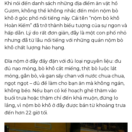
Khi nói đến danh sách những địa điểm ăn vặt hồ
Gươm, không thể không nhắc đến món nộm bò
khô ở góc phố nổi tiếng này. Cái tên “nộm bò khô
Hoàn Kiếm” đã trở thành biểu tượng của sự ngon và
hấp dẫn. Lý do rất đơn giản, đây là một con phố nhỏ
nhưng đã từ lâu nổi tiếng với những quán nộm bò
khô chất lượng hảo hạng.
Đĩa nộm ở đây đầy đặn với đủ loại nguyên liệu: đu
đủ nạo mỏng, bò khô cắt miếng, thịt bò luộc lát
mỏng, gân bò, và gan sấy chan với nước chua chua,
ngọt ngọt – đủ để làm cho bạn ăn mà không ngán,
không béo. Nếu bạn có kế hoạch ghé thăm vào
buổi trưa hoặc thậm chí đến khá muộn, đừng lo
lắng, vì nộm bò khô ở đây được bán từ khoảng trưa
đến hơn 22 giờ tối.