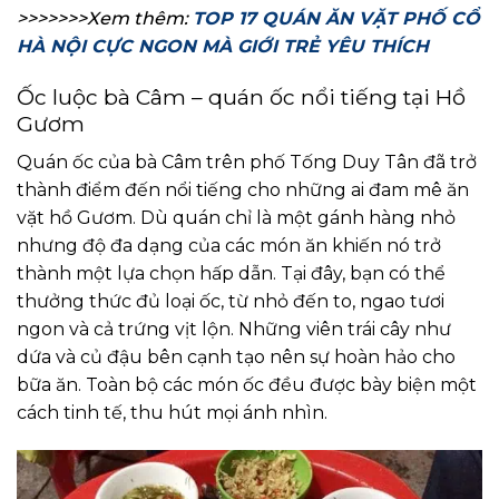
>>>>>>>Xem thêm:
TOP 17 QUÁN ĂN VẶT PHỐ CỔ
HÀ NỘI CỰC NGON MÀ GIỚI TRẺ YÊU THÍCH
Ốc luộc bà Câm – quán ốc nổi tiếng tại Hồ
Gươm
Quán ốc của bà Câm trên phố Tống Duy Tân đã trở
thành điểm đến nổi tiếng cho những ai đam mê ăn
vặt hồ Gươm. Dù quán chỉ là một gánh hàng nhỏ
nhưng độ đa dạng của các món ăn khiến nó trở
thành một lựa chọn hấp dẫn. Tại đây, bạn có thể
thưởng thức đủ loại ốc, từ nhỏ đến to, ngao tươi
ngon và cả trứng vịt lộn. Những viên trái cây như
dứa và củ đậu bên cạnh tạo nên sự hoàn hảo cho
bữa ăn. Toàn bộ các món ốc đều được bày biện một
cách tinh tế, thu hút mọi ánh nhìn.