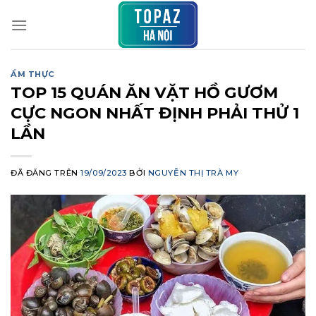
Chuyển
đến
nội
dung
ẨM THỰC
TOP 15 QUÁN ĂN VẶT HỒ GƯƠM
CỰC NGON NHẤT ĐỊNH PHẢI THỬ 1
LẦN
ĐÃ ĐĂNG TRÊN
19/09/2023
BỞI
NGUYỄN THỊ TRÀ MY