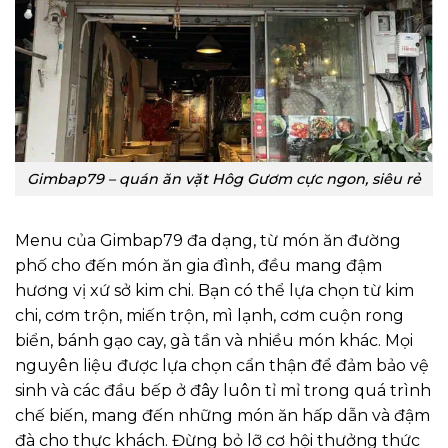
Gimbap79 – quán ăn vặt Hôg Gươm cực ngon, siêu rẻ
Menu của Gimbap79 đa dạng, từ món ăn đường
phố cho đến món ăn gia đình, đều mang đậm
hương vị xứ sở kim chi. Bạn có thể lựa chọn từ kim
chi, cơm trộn, miến trộn, mì lạnh, cơm cuộn rong
biển, bánh gạo cay, gà tần và nhiều món khác. Mọi
nguyên liệu được lựa chọn cẩn thận để đảm bảo vệ
sinh và các đầu bếp ở đây luôn tỉ mỉ trong quá trình
chế biến, mang đến những món ăn hấp dẫn và đậm
đà cho thực khách. Đừng bỏ lỡ cơ hội thưởng thức