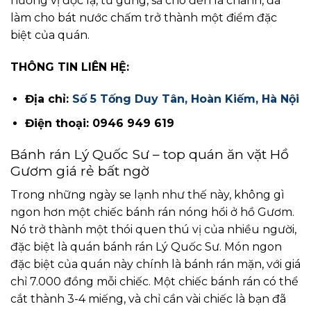
hương vị độc lạ, từ gừng, sả cho đến lá chanh, đã
làm cho bát nước chấm trở thành một điểm đặc
biệt của quán.
THÔNG TIN LIÊN HỆ:
Địa chỉ:
Số 5 Tống Duy Tân, Hoàn Kiếm, Hà Nội
Điện thoại: 0946 949 619
Bánh rán Lý Quốc Sư – top quán ăn vặt Hồ
Gươm giá rẻ bất ngờ
Trong những ngày se lạnh như thế này, không gì
ngon hơn một chiếc bánh rán nóng hổi ở hồ Gươm.
Nó trở thành một thói quen thú vị của nhiều người,
đặc biệt là quán bánh rán Lý Quốc Sư. Món ngon
đặc biệt của quán này chính là bánh rán mặn, với giá
chỉ 7.000 đồng mỗi chiếc. Một chiếc bánh rán có thể
cắt thành 3-4 miếng, và chỉ cần vài chiếc là bạn đã