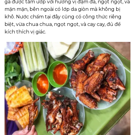
gà được tẩm ướp với hương vị đậm đà, ngọt ngọt, và
mặn mặn, bên ngoài có lớp da giòn mà không bị
khô. Nước chấm tại đây cũng có công thức riêng
biệt, vừa chua chua, ngọt ngọt, và cay cay, đủ để
kích thích vị giác.