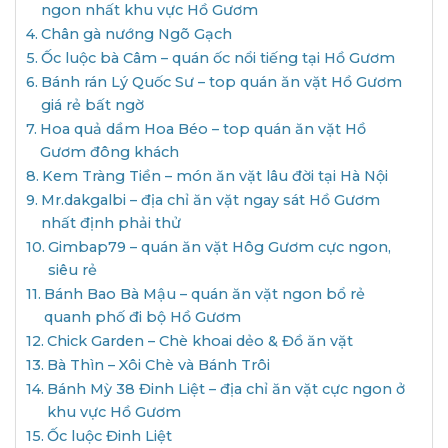
ngon nhất khu vực Hồ Gươm
Chân gà nướng Ngõ Gạch
Ốc luộc bà Câm – quán ốc nổi tiếng tại Hồ Gươm
Bánh rán Lý Quốc Sư – top quán ăn vặt Hồ Gươm
giá rẻ bất ngờ
Hoa quả dầm Hoa Béo – top quán ăn vặt Hồ
Gươm đông khách
Kem Tràng Tiền – món ăn vặt lâu đời tại Hà Nội
Mr.dakgalbi – địa chỉ ăn vặt ngay sát Hồ Gươm
nhất định phải thử
Gimbap79 – quán ăn vặt Hôg Gươm cực ngon,
siêu rẻ
Bánh Bao Bà Mậu – quán ăn vặt ngon bổ rẻ
quanh phố đi bộ Hồ Gươm
Chick Garden – Chè khoai dẻo & Đồ ăn vặt
Bà Thìn – Xôi Chè và Bánh Trôi
Bánh Mỳ 38 Đinh Liệt – địa chỉ ăn vặt cực ngon ở
khu vực Hồ Gươm
Ốc luộc Đinh Liệt