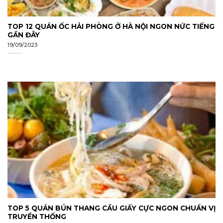
TOP 12 QUÁN ỐC HẢI PHÒNG Ở HÀ NỘI NGON NỨC TIẾNG
GẦN ĐÂY
19/09/2023
TOP 5 QUÁN BÚN THANG CẦU GIẤY CỰC NGON CHUẨN VỊ
TRUYỀN THỐNG