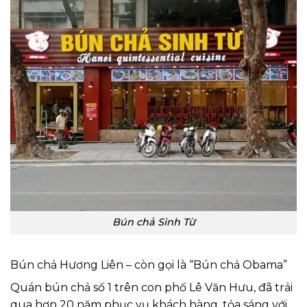
Bún chả Sinh Từ
Bún chả Hương Liên – còn gọi là “Bún chả Obama”
Quán bún chả số 1 trên con phố Lê Văn Hưu, đã trải
qua hơn 20 năm phục vụ khách hàng, tỏa sáng với