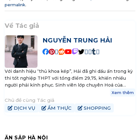
permalink
.
Về Tác giả
NGUYỄN TRUNG HẢI
Với danh hiệu “thủ khoa kép”, Hải đã ghi dấu ấn trong kỳ
thi tốt nghiệp THPT với tổng điểm 29,75, khiến nhiều
người phải kính phục. Sinh viên lớp chuyên Hoá của
trường THPT chuyên Trần Phú, Hải Phòng, đã xuất sắc
Xem thêm
đạt điểm tối đa trong môn Toán và Hóa học, giúp cậu
Chủ đề cùng Tác giả
đăng quang thủ khoa khối A. Nguyễn Trung Hải không
DỊCH VỤ
ẨM THỰC
SHOPPING
chỉ là ngôi sao sáng trong lĩnh vực học thuật mà còn là
hình mẫu vượt qua mọi thách thức. Với niềm đam mê
không ngừng, cậu luôn đứng trong top 5 học sinh giỏi
nhất lớp, tham gia thành công trong các kỳ thi chọn học
ĂN SẬP HÀ NỘI