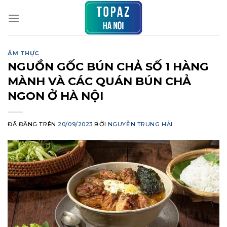
Chuyển
đến
nội
dung
ẨM THỰC
NGUỒN GỐC BÚN CHẢ SỐ 1 HÀNG
MÀNH VÀ CÁC QUÁN BÚN CHẢ
NGON Ở HÀ NỘI
ĐÃ ĐĂNG TRÊN
20/09/2023
BỞI
NGUYỄN TRUNG HẢI