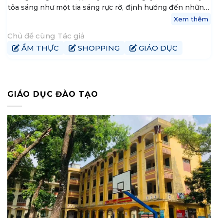
tỏa sáng như một tia sáng rực rỡ, định hướng đến những
nguyên tắc vững vàng của tri thức và khát vọng thành
Xem thêm
công. Hiện tại, My là trưởng nhóm nội dung tại
Chủ đề cùng Tác giả
tophanoiaz.com, nơi cô góp phần xây dựng và chia sẻ
ẨM THỰC
SHOPPING
GIÁO DỤC
kiến thức đến cộng đồng mạng.
GIÁO DỤC ĐÀO TẠO