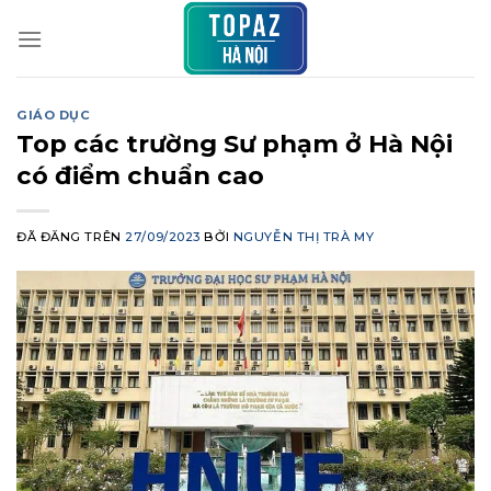
Chuyển
đến
nội
dung
GIÁO DỤC
Top các trường Sư phạm ở Hà Nội
có điểm chuẩn cao
ĐÃ ĐĂNG TRÊN
27/09/2023
BỞI
NGUYỄN THỊ TRÀ MY