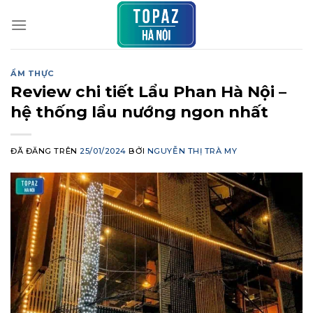
Chuyển
đến
nội
dung
ẨM THỰC
Review chi tiết Lẩu Phan Hà Nội –
hệ thống lẩu nướng ngon nhất
ĐÃ ĐĂNG TRÊN
25/01/2024
BỞI
NGUYỄN THỊ TRÀ MY