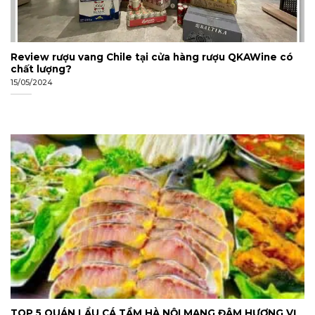
Review rượu vang Chile tại cửa hàng rượu QKAWine có
chất lượng?
15/05/2024
TOP 5 QUÁN LẨU CÁ TẦM HÀ NỘI MANG ĐẬM HƯƠNG VỊ