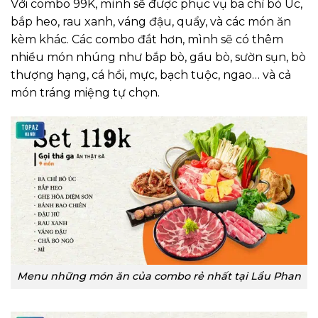
Với combo 99K, mình sẽ được phục vụ ba chỉ bò Úc,
bắp heo, rau xanh, váng đậu, quẩy, và các món ăn
kèm khác. Các combo đắt hơn, mình sẽ có thêm
nhiều món nhúng như bắp bò, gầu bò, sườn sụn, bò
thượng hạng, cá hồi, mực, bạch tuộc, ngao… và cả
món tráng miệng tự chọn.
Menu những món ăn của combo rẻ nhất tại Lẩu Phan