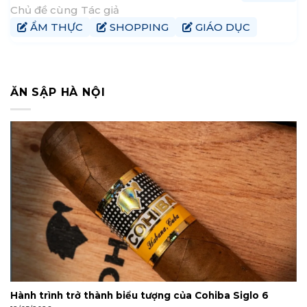
công. Hiện tại, My là trưởng nhóm nội dung tại
Chủ đề cùng Tác giả
tophanoiaz.com, nơi cô góp phần xây dựng và chia sẻ
ẨM THỰC
SHOPPING
GIÁO DỤC
kiến thức đến cộng đồng mạng.
ĂN SẬP HÀ NỘI
Hành trình trở thành biểu tượng của Cohiba Siglo 6