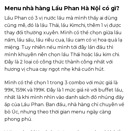
Menu nhà hàng Lẩu Phan Hà Nội có gì?
Lẩu Phan có 3 vị nước lẩu mà mình thấy ai dùng
cũng mê, đó là lẩu Thái, lẩu Kimchi, thêm 1 vị được
thay đổi thường xuyên. Mình có thể chọn giữa lẩu
nấm, lẩu sấu, lẩu riêu cua, lẩu cam có vị hoa quả lạ
miệng. Tuy nhiên nếu mình tới đây lần đầu thì
mình khuyên nên chọn lẩu Thái hoặc lẩu kim chi.
Đây là 2 loại có công thức thành công nhất với
hương vị chua cay ngọt nhẹ khá cuốn hút.
Mình có thể chọn 1 trong 3 combo với mức giá là
99K, 159K và 199K. Đây là 1 mức giá rẻ với buffet lẩu,
nhất là khi mình nhìn vào danh sách đồ nhúng đầy
ắp của Lẩu Phan. Ban đầu, nhà hàng chỉ chuyên về
bò Úc, nhưng theo thời gian menu ngày càng
phong phú.