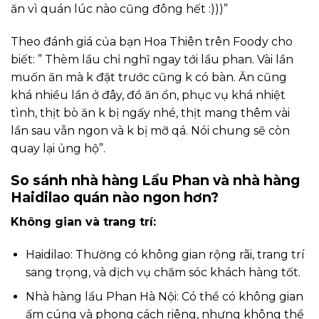
ăn vì quán lúc nào cũng đông hết :)))”
Theo đánh giá của bạn Hoa Thiên trên Foody cho
biết: ” Thèm lầu chỉ nghĩ ngay tới lẩu phan. Vài lần
muốn ăn mà k đặt trước cũng k có bàn. Ăn cũng
khá nhiều lần ở đây, đồ ăn ổn, phục vụ khá nhiệt
tình, thịt bò ăn k bị ngấy nhé, thịt mang thêm vài
lần sau vẫn ngon và k bị mỡ qá. Nói chung sẽ còn
quay lại ủng hộ”.
So sánh nhà hàng Lẩu Phan và nhà hàng
Haidilao quán nào ngon hơn?
Không gian và trang trí:
Haidilao: Thường có không gian rộng rãi, trang trí
sang trọng, và dịch vụ chăm sóc khách hàng tốt.
Nhà hàng lẩu Phan Hà Nội: Có thể có không gian
ấm cúng và phong cách riêng, nhưng không thể