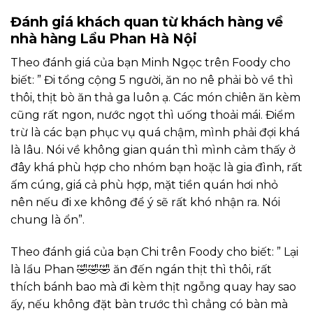
Đánh giá khách quan từ khách hàng về
nhà hàng Lẩu Phan Hà Nội
Theo đánh giá của bạn Minh Ngọc trên Foody cho
biết: ” Đi tổng cộng 5 người, ăn no nê phải bò về thì
thôi, thịt bò ăn thả ga luôn ạ. Các món chiên ăn kèm
cũng rất ngon, nước ngọt thì uống thoải mái. Điểm
trừ là các bạn phục vụ quá chậm, mình phải đợi khá
là lâu.
Nói về không gian quán thì mình cảm thấy ở
đây khá phù hợp cho nhóm bạn hoặc là gia đình, rất
ấm cúng, giá cả phù hợp, mặt tiền quán hơi nhỏ
nên nếu đi xe không để ý sẽ rất khó nhận ra.
Nói
chung là ổn”.
Theo đánh giá của bạn Chi trên Foody cho biết: ” Lại
là lẩu Phan 🤣🤣🤣 ăn đến ngán thịt thì thôi, rất
thích bánh bao mà đi kèm thịt ngỗng quay hay sao
ấy, nếu không đặt bàn trước thì chẳng có bàn mà